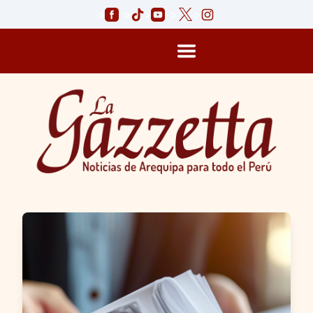
>
>
>
>
>